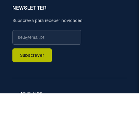
NEWSLETTER
Subscreva para receber novidades.
Subscrever
LIGUE-NOS
+351 229 698 110 (chamada rede fixa nacional)
EMAIL
geral@politermica.pt
MORADA