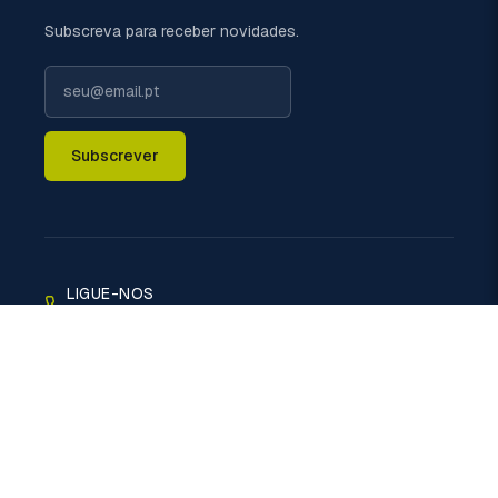
Subscreva para receber novidades.
Subscrever
LIGUE-NOS
+351 229 698 110 (chamada rede fixa nacional)
EMAIL
geral@politermica.pt
MORADA
Rua do Xisto, 670 - 4470-389 Vermoim - Maia