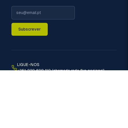
Subscrever
LIGUE-NOS
+351 229 698 110 (chamada rede fixa nacional)
EMAIL
geral@politermica.pt
MORADA
Rua do Xisto, 670 - 4470-389 Vermoim - Maia