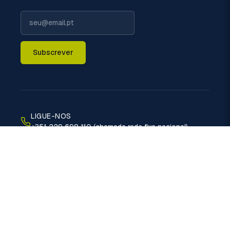
Subscrever
LIGUE-NOS
+351 229 698 110 (chamada rede fixa nacional)
EMAIL
geral@politermica.pt
MORADA
Rua do Xisto, 670 - 4470-389 Vermoim - Maia