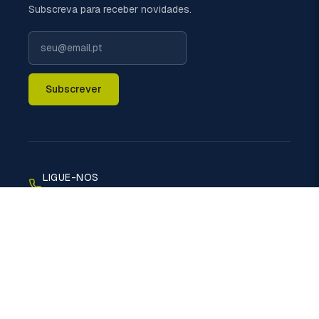
Subscreva para receber novidades.
Subscrever
LIGUE-NOS
+351 229 698 110 (chamada rede fixa nacional)
EMAIL
geral@politermica.pt
MORADA
Rua do Xisto, 670 - 4470-389 Vermoim - Maia