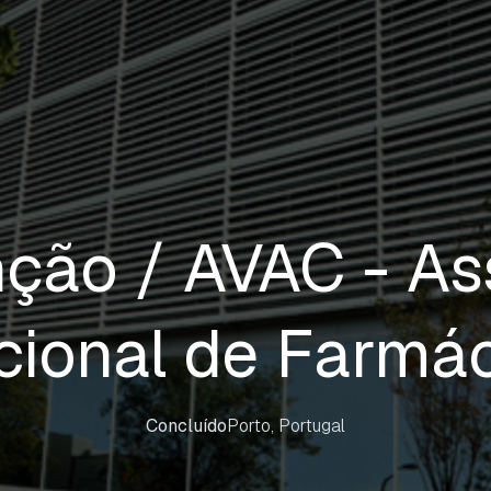
ção / AVAC - As
cional de Farmác
Concluído
Porto, Portugal