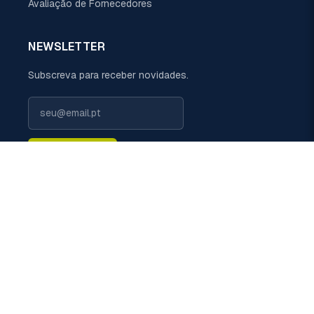
Avaliação de Fornecedores
NEWSLETTER
Subscreva para receber novidades.
Subscrever
LIGUE-NOS
+351 229 698 110 (chamada rede fixa nacional)
EMAIL
geral@politermica.pt