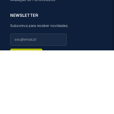
NEWSLETTER
Subscreva para receber novidades.
Subscrever
LIGUE-NOS
+351 229 698 110 (chamada rede fixa nacional)
EMAIL
geral@politermica.pt