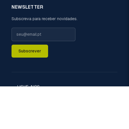
NEWSLETTER
Subscreva para receber novidades.
Subscrever
LIGUE-NOS
+351 229 698 110 (chamada rede fixa nacional)
EMAIL
geral@politermica.pt
MORADA