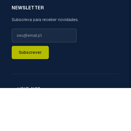
NEWSLETTER
Subscreva para receber novidades.
Subscrever
LIGUE-NOS
+351 229 698 110 (chamada rede fixa nacional)
EMAIL
geral@politermica.pt
MORADA