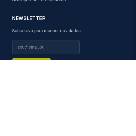
NEWSLETTER
Subscreva para receber novidades.
Subscrever
LIGUE-NOS
+351 229 698 110 (chamada rede fixa nacional)
EMAIL
geral@politermica.pt