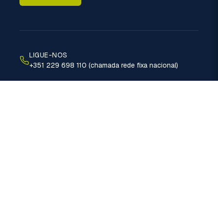
LIGUE-NOS
+351 229 698 110 (chamada rede fixa nacional)
EMAIL
geral@politermica.pt
MORADA
Rua do Xisto, 670 - 4470-389 Vermoim - Maia
© 2026 Politérmica. Todos os direitos reservados.
Política de Privacidade
RAL e RLL
Cookies
Livro de Reclamações