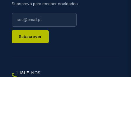
Subscreva para receber novidades.
Subscrever
LIGUE-NOS
+351 229 698 110 (chamada rede fixa nacional)
EMAIL
geral@politermica.pt
MORADA
Rua do Xisto, 670 - 4470-389 Vermoim - Maia