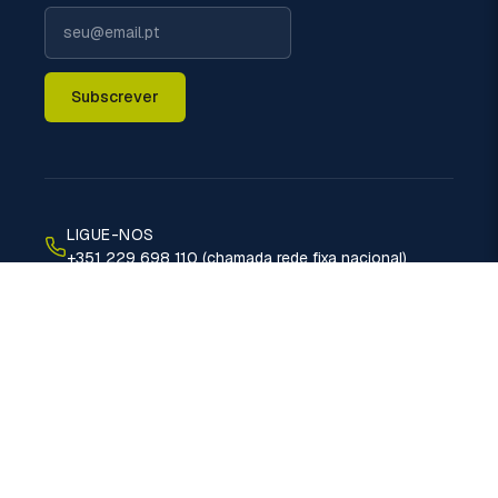
Subscrever
LIGUE-NOS
+351 229 698 110 (chamada rede fixa nacional)
EMAIL
geral@politermica.pt
MORADA
Rua do Xisto, 670 - 4470-389 Vermoim - Maia