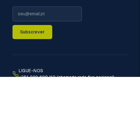
Subscrever
LIGUE-NOS
+351 229 698 110 (chamada rede fixa nacional)
EMAIL
geral@politermica.pt
MORADA
Rua do Xisto, 670 - 4470-389 Vermoim - Maia