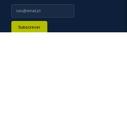
Subscrever
LIGUE-NOS
+351 229 698 110 (chamada rede fixa nacional)
EMAIL
geral@politermica.pt
MORADA
Rua do Xisto, 670 - 4470-389 Vermoim - Maia