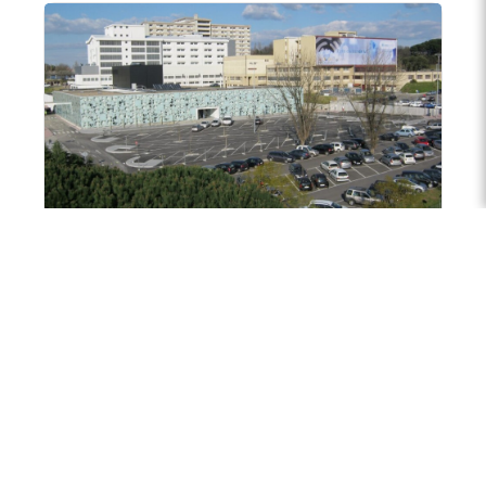
Politérmica participa na eficiência
energética do IPO no âmbito do
POSEUR
A Politérmica executou no ano de 2020 o projeto
de implementação de sistema solar, instalando
200 coletores solares térmicos e 15 depósitos
de acumula...
Ler mais