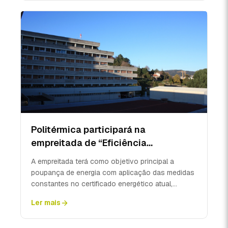
Politérmica participará na
empreitada de “Eficiência
Energética na Unidade Local de
A empreitada terá como objetivo principal a
Saúde do Alto Minho”.
poupança de energia com aplicação das medidas
constantes no certificado energético atual,
garantindo a sub...
Ler mais