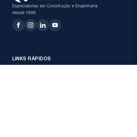
Especialistas em Construção e Engenharia
desde 1996.
LINKS RÁPIDOS
Home
Sobre Nós
Serviços
Projetos
Notícias
Contactos
Avaliação de Fornecedores
NEWSLETTER