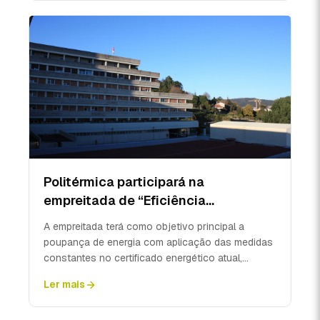
Politérmica participará na
empreitada de “Eficiência
Energética na Unidade Local de
A empreitada terá como objetivo principal a
Saúde do Alto Minho”.
poupança de energia com aplicação das medidas
constantes no certificado energético atual,
garantindo a sub...
Ler mais