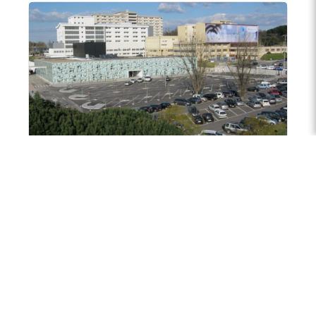
Politérmica participa na eficiência
energética do IPO no âmbito do
POSEUR
A Politérmica executou no ano de 2020 o projeto
de implementação de sistema solar, instalando
200 coletores solares térmicos e 15 depósitos
de acumula...
Ler mais